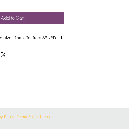
Add to Cart
r given final offer from SPNPD
r given final offer from SPNPD
એપાટણમેન્ટ/દુકાન સાથેનીચેદશાણવેલ
તમામ જુના તથા નવા સોસાયટી
નનિત લગફ્ટ કુપન ના નનયમો તેમજ
e: + કુપન જ્યારેમેમ્બર પોતાની નમલકત
પ્રાપ્ત કરશ.ે + તેમજ માત્ર એક વખત
ને1 સ્કટૂર કેબાઈક મળશે. + દુકાન ને1
ે. + શોરૂમ ને1 નાની કાર મળશે. + 2
 + 3 BHK ને1 સ્કટૂર અને1 બાઈક
ની કાર મળશે. + 5 BHK ને1 મધ્યવતી
ે1 માધ્યમ પર્ લકઝરી કાર મળશે. + 7
લકઝરી કાર મળશ.ે + આ તમામ વાહન
y Policy | Terms & Conditions
ેહૈબ્રીડ રહેસે. 02. Furniture: + કુપન
લકત માંકબજો મેળવેછેત્યારેપ્રાપ્ત