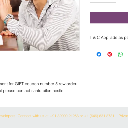
T & C Appliade as pe
T & C Appliade as pe
સપ્રુ ત કરવામાંઆવતા 
GIFT કુપન પર્ મેળવશે
મેમ્બસણ. તમામ 11 ન
શરતો * 01. E' Vehicl
માંકબજો મેળવે ત્યારે
erment for GIFT coupon number 5 row order.
વાપરી સકાસે. + કોનણર 
સ્કટૂર અને1 બાઈક મળશ
t please contact santo pilon nestle
BHK ને1 સ્કટૂર મળશે.
મળશે. + 4 BHK ને1 ના
કાર મળશ.ે + 6 BHK ન
BHK ને1 ફૂલ સાઈઝ 
velopers. Connect with us at +91 82000 21258 or +1 (646) 631 8731. | Privac
ઇલેક્ક્ટ્રક થી ચાલતા ક
જ્યારેમેમ્બર પોતાની નમ